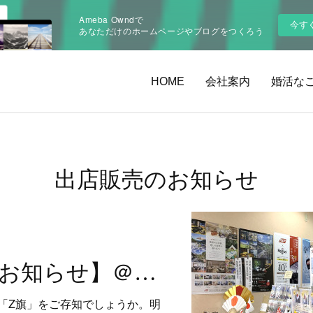
Ameba Owndで
今す
あなただけのホームページやブログをつくろう
HOME
会社案内
婚活なこう
出店販売のお知らせ
【出店販売のお知らせ】＠筥崎宮
「Z旗」をご存知でしょうか。明