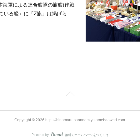
日本海軍による連合艦隊の旗艦(作戦
ている艦）に「Z旗」は掲げら…
Copyright ©
2026
https://hinomaru-sannnomiya.amebaownd.com
.
Powered by
無料でホームページをつくろう
AmebaOwnd